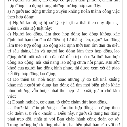
hợp đồng lao động trong những trường hợp sau đây:
a) Người lao động thường xuyên không hoàn thành công việc
theo hợp đồng;
b) Người lao động bị xử lý kỷ luật sa thải theo quy định tại
Điều 85 của Bộ luật này;
c) Người lao động làm theo hợp đồng lao động không xác
định thời hạn ốm đau đã điều trị 12 tháng liền, người lao động
làm theo hợp đồng lao động xác định thời hạn ốm đau đã điều
trị sáu tháng liền và người lao động làm theo hợp đồng lao
động dưới một năm ốm đau đã điều trị quá nửa thời hạn hợp
đồng lao động, mà khả năng lao động chưa hồi phục. Khi sức
khoẻ của người lao động bình phục, thì được xem xét để giao
kết tiếp hợp đồng lao động;
d) Do thiên tai, hoả hoạn hoặc những lý do bất khả kháng
khác mà người sử dụng lao động đã tìm mọi biện pháp khắc
phục nhưng vẫn buộc phải thu hẹp sản xuất, giảm chỗ làm
việc;
đ) Doanh nghiệp, cơ quan, tổ chức chấm dứt hoạt động.
2- Trước khi đơn phương chấm dứt hợp đồng lao động theo
các điểm a, b và c khoản 1 Điều này, người sử dụng lao động
phải trao đổi, nhất trí với Ban chấp hành công đoàn cơ sở.
Trong trường hợp không nhất trí, hai bên phải báo cáo với cơ