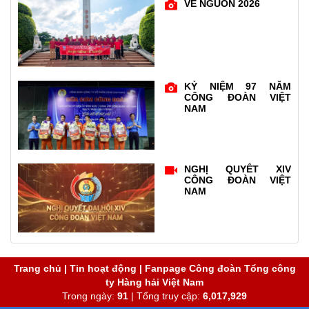
VỀ NGUỒN 2026
KỶ NIỆM 97 NĂM
CÔNG ĐOÀN VIỆT
NAM
NGHỊ QUYẾT XIV
CÔNG ĐOÀN VIỆT
NAM
Trang chủ
|
Tin hoạt động
|
Fanpage Công đoàn Tổng công
ty Hàng hải Việt Nam
Trong ngày:
91
| Tổng truy cập:
6,017,929