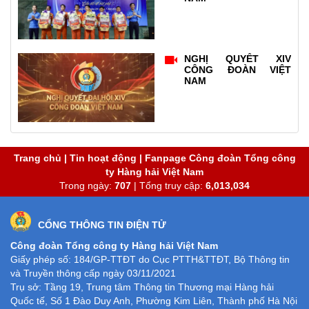
NGHỊ QUYẾT XIV
CÔNG ĐOÀN VIỆT
NAM
Trang chủ
|
Tin hoạt động
|
Fanpage Công đoàn Tổng công
ty Hàng hải Việt Nam
Trong ngày:
707
| Tổng truy cập:
6,013,034
CỔNG THÔNG TIN ĐIỆN TỬ
Công đoàn Tổng công ty Hàng hải Việt Nam
Giấy phép số: 184/GP-TTĐT do Cục PTTH&TTĐT, Bộ Thông tin
và Truyền thông cấp ngày 03/11/2021
Trụ sở: Tầng 19, Trung tâm Thông tin Thương mại Hàng hải
Quốc tế, Số 1 Đào Duy Anh, Phường Kim Liên, Thành phố Hà Nội