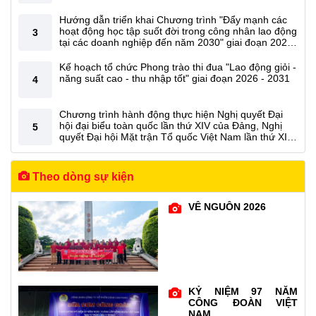
Hướng dẫn triển khai Chương trình "Đẩy mạnh các
hoạt động học tập suốt đời trong công nhân lao động
3
tại các doanh nghiệp đến năm 2030" giai đoạn 2026
- 2030 trong các cấp Công đoàn Tổng công ty.
Kế hoạch tổ chức Phong trào thi đua "Lao động giỏi -
năng suất cao - thu nhập tốt" giai đoạn 2026 - 2031
4
Chương trình hành động thực hiện Nghị quyết Đại
hội đại biểu toàn quốc lần thứ XIV của Đảng, Nghị
5
quyết Đại hội Mặt trận Tổ quốc Việt Nam lần thứ XI,
Nghị quyết Đại hội Công đoàn Việt Nam lần thứ XIV
Theo dòng sự kiện
VỀ NGUỒN 2026
KỶ NIỆM 97 NĂM
CÔNG ĐOÀN VIỆT
NAM