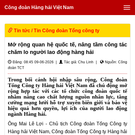
Công đoàn Hàng hải Việt Nam
Tin tức
/
Tin Công đoàn Tổng công ty
Mở rộng quan hệ quốc tế, nâng tầm công tác
chăm lo người lao động hàng hải
Đăng: 08:45 09-06-2026 |
Tác giả: Chu Linh |
Nguồn: Công
đoàn TCT
Trong bối cảnh hội nhập sâu rộng, Công đoàn
Tổng Công ty Hàng hải Việt Nam đã chủ động mở
rộng hợp tác với các tổ chức công đoàn quốc tế
nhằm nâng cao chất lượng nguồn nhân lực, tăng
cường mạng lưới hỗ trợ xuyên biên giới và bảo vệ
hiệu quả hơn quyền, lợi ích của người lao động
ngành Hàng hải.
Ông Mai Lê Lợi - Chủ tịch Công đoàn Tổng Công ty
Hàng hải Việt Nam, Công đoàn Tổng Công ty Hàng hải