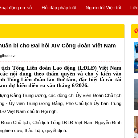
Hoạt động cơ sở
Hỏi đáp pháp luật
Người tốt Việc tốt
Liê
huẩn bị cho Đại hội XIV Công đoàn Việt Nam
gthudo.vn
ủ tịch Tổng Liên đoàn Lao động (LĐLĐ) Việt Nam
 các nội dung theo thẩm quyền và cho ý kiến vào
 Tổng Liên đoàn lần thứ tám, đặc biệt là các tài
am dự kiến diễn ra vào tháng 6/2026.
 dựng Đảng Trung ương, các đồng chí Ủy viên Đoàn Chủ tịch
g - Ủy viên Trung ương Đảng, Phó Chủ tịch Ủy ban Trung
Đ Việt Nam chủ trì Hội nghị.
c Đoàn Chủ tịch, Chủ tịch Tổng LĐLĐ Việt Nam Nguyễn Đình
hiên cứu, thảo luận, quyết định.