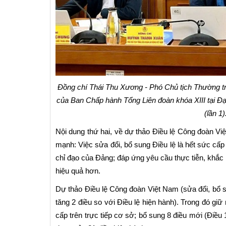
Đồng chí Thái Thu Xương - Phó Chủ tịch Thường t
của Ban Chấp hành Tổng Liên đoàn khóa XIII tại Đạ
(lần 1
Nội dung thứ hai, về dự thảo Điều lệ Công đoàn V
mạnh: Việc sửa đổi, bổ sung Điều lệ là hết sức cấ
chỉ đạo của Đảng; đáp ứng yêu cầu thực tiễn, khắc
hiệu quả hơn.
Dự thảo Điều lệ Công đoàn Việt Nam (sửa đổi, bổ 
tăng 2 điều so với Điều lệ hiện hành). Trong đó gi
cấp trên trực tiếp cơ sở; bổ sung 8 điều mới (Điều 1