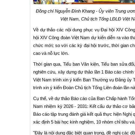
Đồng chí Nguyễn Đình Khang - Ủy viên Trung ươn
Việt Nam, Chủ tịch Tổng LĐLĐ Việt N
Về dự thảo các nội dung phục vụ Đại hội XIV Công
hội XIV Công đoàn Việt Nam dự kiến diễn ra vào thá
chức mới; so với các kỳ đại hội trước, thời gian ch
cao và nỗ lực lớn.
Thời gian qua, Tiểu ban Văn kiện, Tiểu ban sửa đổi
nghiên cứu, xây dựng dự thảo lần 1 Báo cáo chính t
Việt Nam trình xin ý kiến Ban Thường vụ Đảng ủy 
trình xin ý kiến Đoàn Chủ tịch Tổng Liên đoàn lần n
Cụ thể, về dự thảo Báo cáo của Ban Chấp hành Tổn
Nam nhiệm kỳ 2026 - 2031: Kết cấu dự thảo cơ bản 
Báo cáo tập trung đánh giá kết quả thực hiện Nghị 
xác định 5 bài học kinh nghiệm, 10 nhóm chỉ tiêu và
"Đây là nội dung đặc biệt quan trọng, đề nghị các đồ