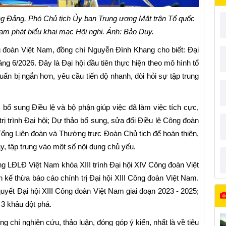
g Đảng, Phó Chủ tịch Ủy ban Trung ương Mặt trận Tổ quốc
am phát biểu khai mạc Hội nghị. Ảnh: Bảo Duy.
 đoàn Việt Nam, đồng chí Nguyễn Đình Khang cho biết: Đại
ng 6/2026. Đây là Đại hội đầu tiên thực hiện theo mô hình tổ
uẩn bị ngắn hơn, yêu cầu tiến độ nhanh, đòi hỏi sự tập trung
, bổ sung Điều lệ và bộ phận giúp việc đã làm việc tích cực,
rị trình Đại hội; Dự thảo bổ sung, sửa đổi Điều lệ Công đoàn
Tổng Liên đoàn và Thường trực Đoàn Chủ tịch để hoàn thiện,
ày, tập trung vào một số nội dung chủ yếu.
g LĐLĐ Việt Nam khóa XIII trình Đại hội XIV Công đoàn Việt
kế thừa báo cáo chính trị Đại hội XIII Công đoàn Việt Nam.
quyết Đại hội XIII Công đoàn Việt Nam giai đoạn 2023 - 2025;
 3 khâu đột phá.
ng chí nghiên cứu, thảo luận, đóng góp ý kiến, nhất là về tiêu