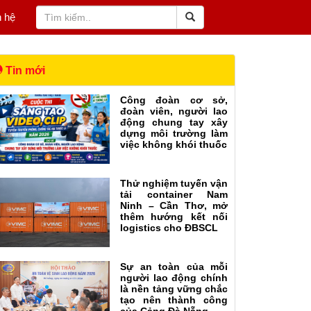
n hệ
Tin mới
Công đoàn cơ sở,
đoàn viên, người lao
động chung tay xây
dựng môi trường làm
việc không khói thuốc
Thử nghiệm tuyến vận
tải container Nam
Ninh – Cần Thơ, mở
thêm hướng kết nối
logistics cho ĐBSCL
Sự an toàn của mỗi
người lao động chính
là nền tảng vững chắc
tạo nên thành công