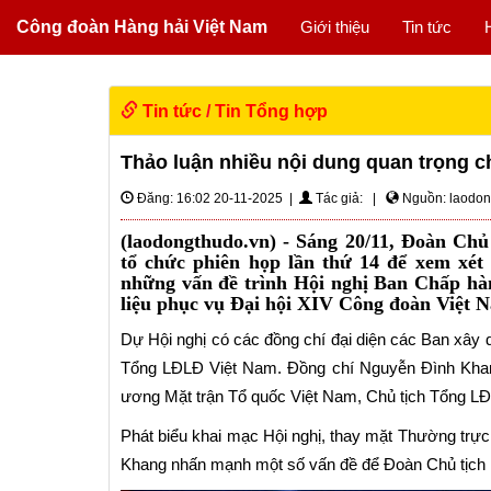
Công đoàn Hàng hải Việt Nam
Giới thiệu
Tin tức
Tin tức
/
Tin Tổng hợp
Thảo luận nhiều nội dung quan trọng c
Đăng: 16:02 20-11-2025 |
Tác giả: |
Nguồn: laodon
(laodongthudo.vn) - Sáng 20/11, Đoàn Ch
tổ chức phiên họp lần thứ 14 để xem xét
những vấn đề trình Hội nghị Ban Chấp hành
liệu phục vụ Đại hội XIV Công đoàn Việt N
Dự Hội nghị có các đồng chí đại diện các Ban xây
Tổng LĐLĐ Việt Nam. Đồng chí Nguyễn Đình Khan
ương Mặt trận Tổ quốc Việt Nam, Chủ tịch Tổng LĐL
Phát biểu khai mạc Hội nghị, thay mặt Thường trự
Khang nhấn mạnh một số vấn đề để Đoàn Chủ tịch ng