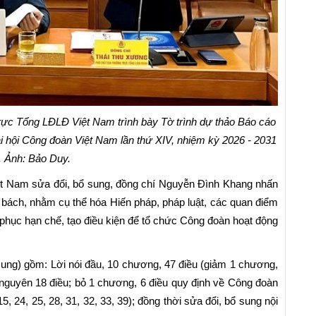
rực Tổng LĐLĐ Việt Nam trình bày Tờ trình dự thảo Báo cáo
i hội Công đoàn Việt Nam lần thứ XIV, nhiệm kỳ 2026 - 2031
). Ảnh: Bảo Duy.
iệt Nam sửa đổi, bổ sung, đồng chí Nguyễn Đình Khang nhấn
p bách, nhằm cụ thể hóa Hiến pháp, pháp luật, các quan điểm
 phục hạn chế, tạo điều kiện để tổ chức Công đoàn hoạt động
sung) gồm: Lời nói đầu, 10 chương, 47 điều (giảm 1 chương,
ữ nguyên 18 điều; bỏ 1 chương, 6 điều quy định về Công đoàn
5, 24, 25, 28, 31, 32, 33, 39); đồng thời sửa đổi, bổ sung nội