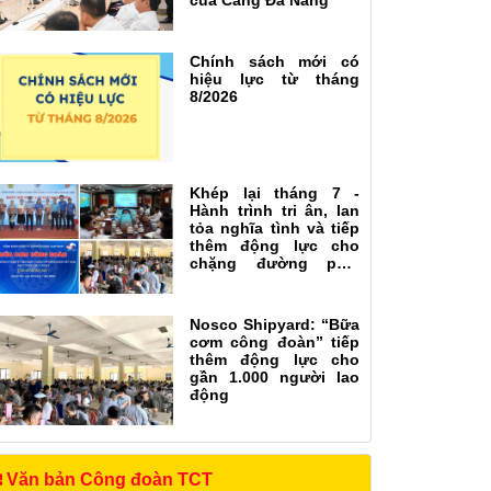
của Cảng Đà Nẵng
Chính sách mới có
hiệu lực từ tháng
8/2026
Khép lại tháng 7 -
Hành trình tri ân, lan
tỏa nghĩa tình và tiếp
thêm động lực cho
chặng đường phía
trước
Nosco Shipyard: “Bữa
cơm công đoàn” tiếp
thêm động lực cho
gần 1.000 người lao
động
Văn bản Công đoàn TCT