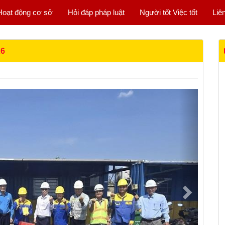
Hoạt động cơ sở
Hỏi đáp pháp luật
Người tốt Việc tốt
Liê
26
Next