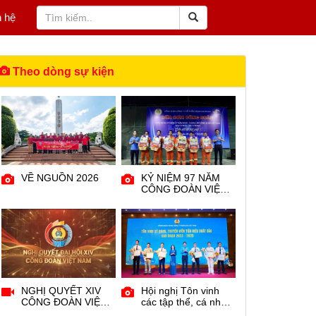
n hệ
Theo dòng sự kiện
VỀ NGUỒN 2026
KỶ NIỆM 97 NĂM
CÔNG ĐOÀN VIỆT
NAM
NGHỊ QUYẾT XIV
Hội nghị Tôn vinh
CÔNG ĐOÀN VIỆT
các tập thể, cá nhân
NAM
tiêu biểu xuất sắc