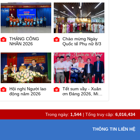
giai đoạn 2023 -
2025
THÁNG CÔNG
Chào mừng Ngày
NHÂN 2026
Quốc tế Phụ nữ 8/3
Hội nghị Người lao
Tết sum vầy - Xuân
động năm 2026
ơn Đảng 2026, Miền
Trung
Trong ngày:
1,544
| Tổng truy cập:
6,016,434
THÔNG TIN LIÊN HỆ