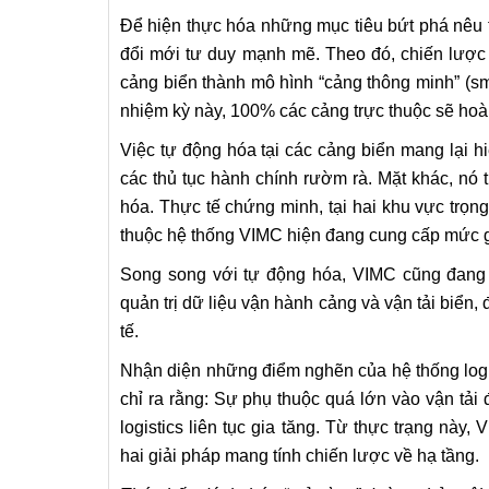
Để hiện thực hóa những mục tiêu bứt phá nêu t
đổi mới tư duy mạnh mẽ. Theo đó, chiến lược 
cảng biển thành mô hình “cảng thông minh” (sm
nhiệm kỳ này, 100% các cảng trực thuộc sẽ hoàn
Việc tự động hóa tại các cảng biển mang lại hi
các thủ tục hành chính rườm rà. Mặt khác, nó t
hóa. Thực tế chứng minh, tại hai khu vực trọn
thuộc hệ thống VIMC hiện đang cung cấp mức giá
Song song với tự động hóa, VIMC cũng đang đ
quản trị dữ liệu vận hành cảng và vận tải biển,
tế.
Nhận diện những điểm nghẽn của hệ thống logi
chỉ ra rằng: Sự phụ thuộc quá lớn vào vận tải 
logistics liên tục gia tăng. Từ thực trạng này
hai giải pháp mang tính chiến lược về hạ tầng.