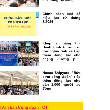
của Cảng Đà Nẵng
Chính sách mới có
hiệu lực từ tháng
8/2026
Khép lại tháng 7 -
Hành trình tri ân, lan
tỏa nghĩa tình và tiếp
thêm động lực cho
chặng đường phía
trước
Nosco Shipyard: “Bữa
cơm công đoàn” tiếp
thêm động lực cho
gần 1.000 người lao
động
Văn bản Công đoàn TCT