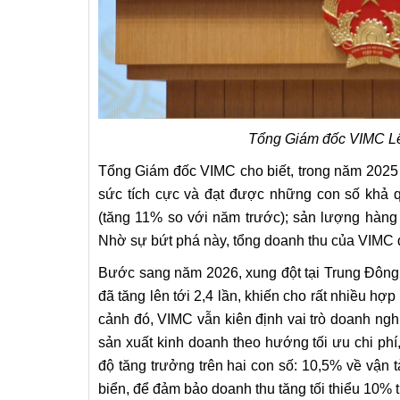
Tổng Giám đốc VIMC Lê 
Tổng Giám đốc VIMC cho biết, trong năm 2025 v
sức tích cực và đạt được những con số khả qu
(tăng 11% so với năm trước); sản lượng hàng 
Nhờ sự bứt phá này, tổng doanh thu của VIMC 
Bước sang năm 2026, xung đột tại Trung Đông đ
đã tăng lên tới 2,4 lần, khiến cho rất nhiều hợp
cảnh đó, VIMC vẫn kiên định vai trò doanh ng
sản xuất kinh doanh theo hướng tối ưu chi phí
độ tăng trưởng trên hai con số: 10,5% về vận
biển, để đảm bảo doanh thu tăng tối thiểu 10% 