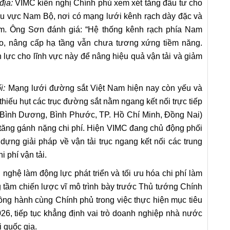
địa:
VIMC kiến nghị Chính phủ xem xét tăng đầu tư cho
 khu vực Nam Bộ, nơi có mạng lưới kênh rạch dày đặc và
m. Ông Sơn đánh giá: “Hệ thống kênh rạch phía Nam
tạo, nâng cấp hạ tầng vẫn chưa tương xứng tiềm năng.
lực cho lĩnh vực này để nâng hiệu quả vận tải và giảm
i:
Mạng lưới đường sắt Việt Nam hiện nay còn yếu và
hiếu hụt các trục đường sắt nằm ngang kết nối trực tiếp
, Bình Dương, Bình Phước, TP. Hồ Chí Minh, Đồng Nai)
tăng gánh nặng chi phí. Hiện VIMC đang chủ động phối
dựng giải pháp về vận tải trục ngang kết nối các trung
 phí vận tải.
ghệ làm động lực phát triển và tối ưu hóa chi phí làm
 tầm chiến lược vĩ mô trình bày trước Thủ tướng Chính
đồng hành cùng Chính phủ trong việc thực hiện mục tiêu
26, tiếp tục khẳng định vai trò doanh nghiệp nhà nước
i quốc gia.