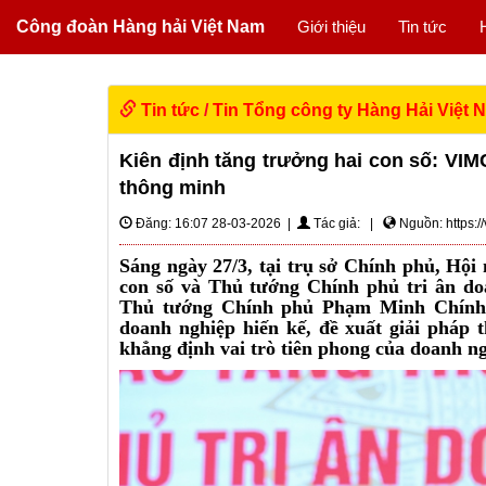
Công đoàn Hàng hải Việt Nam
Giới thiệu
Tin tức
Tin tức
/
Tin Tổng công ty Hàng Hải Việt 
Kiên định tăng trưởng hai con số: VIMC
thông minh
Đăng: 16:07 28-03-2026 |
Tác giả: |
Nguồn: https://
Sáng ngày 27/3, tại trụ sở Chính phủ, Hội
con số và Thủ tướng Chính phủ tri ân do
Thủ tướng Chính phủ Phạm Minh Chính. 
doanh nghiệp hiến kế, đề xuất giải pháp 
khẳng định vai trò tiên phong của doanh ng