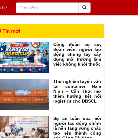
n hệ
Tin mới
Công đoàn cơ sở,
đoàn viên, người lao
động chung tay xây
dựng môi trường làm
việc không khói thuốc
Thử nghiệm tuyến vận
tải container Nam
Ninh – Cần Thơ, mở
thêm hướng kết nối
logistics cho ĐBSCL
Sự an toàn của mỗi
người lao động chính
là nền tảng vững chắc
tạo nên thành công