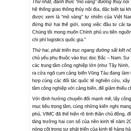
Thứ nhất, đánh thức “mỏ vàng” đường thủy nội 
hệ thống giao thông thủy nội địa, đặc biệt tại
được xem là “mỏ vàng” tự nhiên của Việt Na
đứng thứ hai thế giới, song việc đầu tư cải 
Chúng tôi mong muốn Chính phủ ưu tiên nguồn 
chi phí logistics quốc gia.”
Thứ hai, phát triển trục ngang đường sắt kết nố
chủ yếu phụ thuộc vào trục dọc Bắc – Nam. Sự t
các trung tâm công nghiệp lớn (như Tây Ninh
ra cửa ngõ cụm cảng biển Vũng Tàu đang làm 
hợp cùng các đối tác quốc tế nghiên cứu, xây 
tâm công nghiệp với cảng biển, để giảm thiểu chi
Với định hướng chuyển đổi mạnh mẽ, lấy công n
mục tiêu trọng tâm, cùng những kiến nghị mang
phủ, VIMC đã thể hiện rõ tinh thần chủ động, 
tăng trưởng hai con số của nền kinh tế năm 20
nòng cốt trong sự phát triển của kinh tế hàng hả