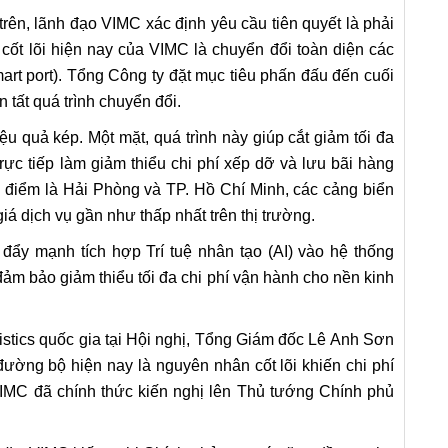
rên, lãnh đạo VIMC xác định yêu cầu tiên quyết là phải
cốt lõi hiện nay của VIMC là chuyển đổi toàn diện các
art port). Tổng Công ty đặt mục tiêu phấn đấu đến cuối
 tất quá trình chuyển đổi.
ệu quả kép. Một mặt, quá trình này giúp cắt giảm tối đa
rực tiếp làm giảm thiểu chi phí xếp dỡ và lưu bãi hàng
g điểm là Hải Phòng và TP. Hồ Chí Minh, các cảng biển
 dịch vụ gần như thấp nhất trên thị trường.
ẩy mạnh tích hợp Trí tuệ nhân tạo (AI) vào hệ thống
 đảm bảo giảm thiểu tối đa chi phí vận hành cho nền kinh
stics quốc gia tại Hội nghị, Tổng Giám đốc Lê Anh Sơn
đường bộ hiện nay là nguyên nhân cốt lõi khiến chi phí
, VIMC đã chính thức kiến nghị lên Thủ tướng Chính phủ