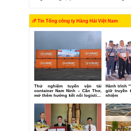
Tin Tổng công ty Hàng Hải Việt Nam
Thử nghiệm tuyến vận tải
Hành trình 
container Nam Ninh – Cần Thơ,
giữ truyền 
mở thêm hướng kết nối logistics
nhiệm
cho ĐBSCL