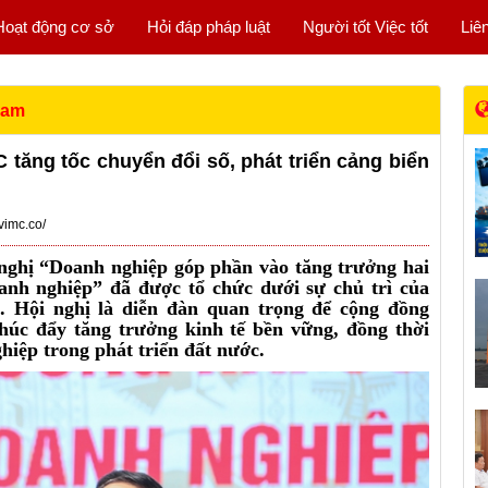
Hoạt động cơ sở
Hỏi đáp pháp luật
Người tốt Việc tốt
Liê
Nam
 tăng tốc chuyển đổi số, phát triển cảng biển
vimc.co/
 nghị “Doanh nghiệp góp phần vào tăng trưởng hai
anh nghiệp” đã được tổ chức dưới sự chủ trì của
Hội nghị là diễn đàn quan trọng để cộng đồng
thúc đẩy tăng trưởng kinh tế bền vững, đồng thời
hiệp trong phát triển đất nước.