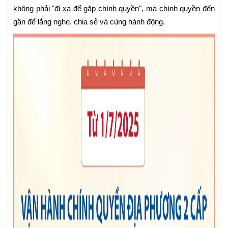
không phải "đi xa để gặp chính quyền", mà chính quyền đến
gần để lắng nghe, chia sẻ và cùng hành động.