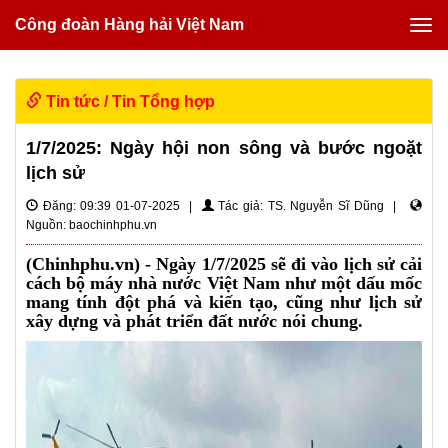
Công đoàn Hàng hải Việt Nam
Tin tức
/
Tin Tổng hợp
1/7/2025: Ngày hội non sông và bước ngoặt
lịch sử
Đăng: 09:39 01-07-2025 |
Tác giả: TS. Nguyễn Sĩ Dũng |
Nguồn: baochinhphu.vn
(Chinhphu.vn) - Ngày 1/7/2025 sẽ đi vào lịch sử cải
cách bộ máy nhà nước Việt Nam như một dấu mốc
mang tính đột phá và kiến tạo, cũng như lịch sử
xây dựng và phát triển đất nước nói chung.