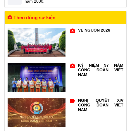
năm 2030.
Theo dòng sự kiện
VỀ NGUỒN 2026
KỶ NIỆM 97 NĂM
CÔNG ĐOÀN VIỆT
NAM
NGHỊ QUYẾT XIV
CÔNG ĐOÀN VIỆT
NAM