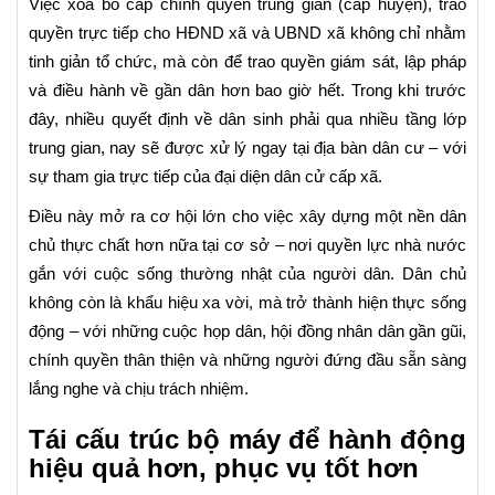
Việc xóa bỏ cấp chính quyền trung gian (cấp huyện), trao
quyền trực tiếp cho HĐND xã và UBND xã không chỉ nhằm
tinh giản tổ chức, mà còn để trao quyền giám sát, lập pháp
và điều hành về gần dân hơn bao giờ hết. Trong khi trước
đây, nhiều quyết định về dân sinh phải qua nhiều tầng lớp
trung gian, nay sẽ được xử lý ngay tại địa bàn dân cư – với
sự tham gia trực tiếp của đại diện dân cử cấp xã.
Điều này mở ra cơ hội lớn cho việc xây dựng một nền dân
chủ thực chất hơn nữa tại cơ sở – nơi quyền lực nhà nước
gắn với cuộc sống thường nhật của người dân. Dân chủ
không còn là khẩu hiệu xa vời, mà trở thành hiện thực sống
động – với những cuộc họp dân, hội đồng nhân dân gần gũi,
chính quyền thân thiện và những người đứng đầu sẵn sàng
lắng nghe và chịu trách nhiệm.
Tái cấu trúc bộ máy để hành động
hiệu quả hơn, phục vụ tốt hơn