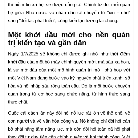
thì niềm tin xã hội sẽ được củng cố. Chính từ đó, mối quan
hệ giữa Nhà nước và nhân dân sẽ chuyển từ "xin – cho"
sang "đối tác phát triển", cùng kiến tạo tương lai chung.
Một khởi đầu mới cho nền quản
trị kiến tạo và gần dân
Ngày 1/7/2025 sẽ không chỉ được ghi nhớ như thời điểm
khởi đầu của một bộ máy chính quyền mới, mà sâu xa hơn,
là sự mở đầu của một mô hình quản trị mới, phù hợp với
một Việt Nam đang bước vào kỷ nguyên phát triển xanh, số
hóa và hội nhập sâu rộng toàn cầu. Đó là một bước chuyển
quan trọng từ cơ học sang chức năng, từ hình thức sang
thực chất.
Cuộc cải cách lần này đòi hỏi nỗ lực rất lớn về thể chế, về
con người và về văn hóa công vụ. Nó không chỉ đòi hỏi cán
bộ phải nâng tầm năng lực, mà còn đòi hỏi toàn xã hội phải
thay đổi tư duy tiếp cận chính quyền và khi thành công, Việt