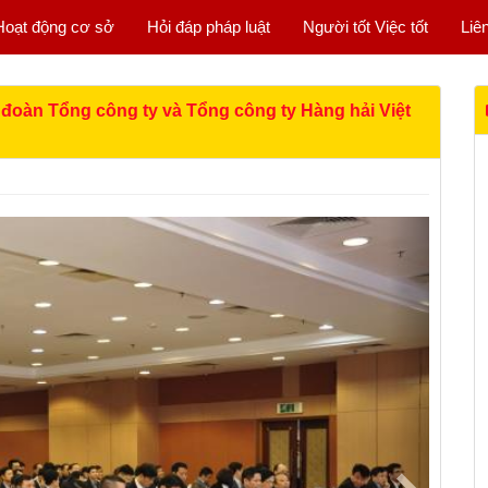
Hoạt động cơ sở
Hỏi đáp pháp luật
Người tốt Việc tốt
Liê
 đoàn Tổng công ty và Tổng công ty Hàng hải Việt
Next