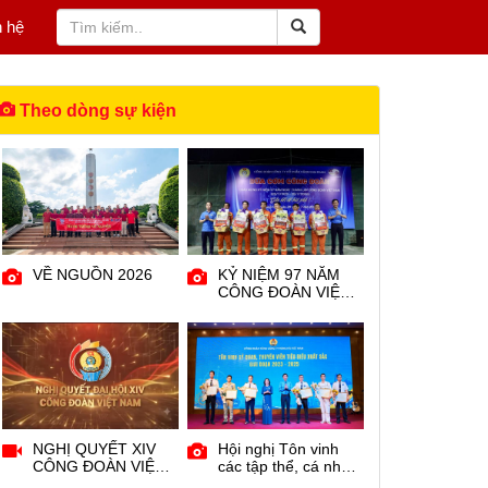
n hệ
Theo dòng sự kiện
VỀ NGUỒN 2026
KỶ NIỆM 97 NĂM
CÔNG ĐOÀN VIỆT
NAM
NGHỊ QUYẾT XIV
Hội nghị Tôn vinh
CÔNG ĐOÀN VIỆT
các tập thể, cá nhân
NAM
tiêu biểu xuất sắc