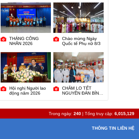
giai đoạn 2023 -
2025
THÁNG CÔNG
Chào mừng Ngày
NHÂN 2026
Quốc tế Phụ nữ 8/3
Hội nghị Người lao
CHĂM LO TẾT
động năm 2026
NGUYÊN ĐÁN BÍNH
NGỌ 2026
Trong ngày:
240
| Tổng truy cập:
6,015,129
THÔNG TIN LIÊN HỆ