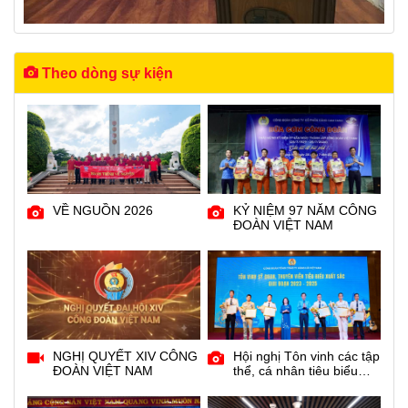
Theo dòng sự kiện
VỀ NGUỒN 2026
KỶ NIỆM 97 NĂM CÔNG
ĐOÀN VIỆT NAM
NGHỊ QUYẾT XIV CÔNG
Hội nghị Tôn vinh các tập
ĐOÀN VIỆT NAM
thể, cá nhân tiêu biểu
xuất sắc giai đoạn 2023 -
2025