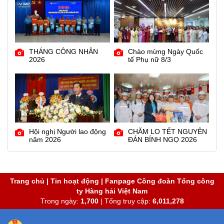
THÁNG CÔNG NHÂN
Chào mừng Ngày Quốc
2026
tế Phụ nữ 8/3
Hội nghị Người lao động
CHĂM LO TẾT NGUYÊN
năm 2026
ĐÁN BÍNH NGỌ 2026
Trang chủ
|
Tin hoạt động
|
Fanpage Công đoàn Tổng công
ty Hàng hải Việt Nam
Trong ngày:
1,700
| Tổng truy cập:
6,011,278