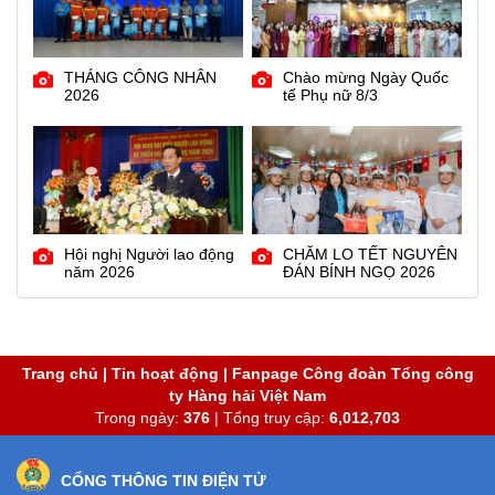
THÁNG CÔNG NHÂN
Chào mừng Ngày Quốc
2026
tế Phụ nữ 8/3
Hội nghị Người lao động
CHĂM LO TẾT NGUYÊN
năm 2026
ĐÁN BÍNH NGỌ 2026
Trang chủ
|
Tin hoạt động
|
Fanpage Công đoàn Tổng công
ty Hàng hải Việt Nam
Trong ngày:
376
| Tổng truy cập:
6,012,703
CỔNG THÔNG TIN ĐIỆN TỬ