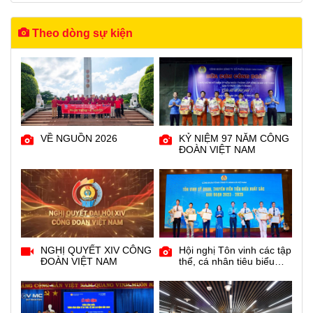
Theo dòng sự kiện
VỀ NGUỒN 2026
KỶ NIỆM 97 NĂM CÔNG
ĐOÀN VIỆT NAM
NGHỊ QUYẾT XIV CÔNG
Hội nghị Tôn vinh các tập
ĐOÀN VIỆT NAM
thể, cá nhân tiêu biểu
xuất sắc giai đoạn 2023 -
2025