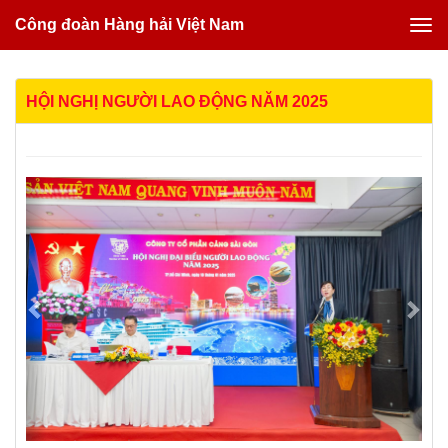
Công đoàn Hàng hải Việt Nam
HỘI NGHỊ NGƯỜI LAO ĐỘNG NĂM 2025
Previous
Nex