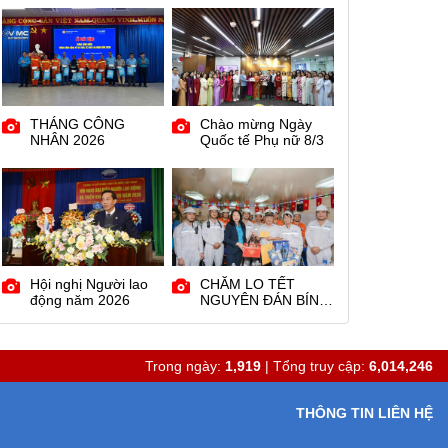
giai đoạn 2023 -
2025
THÁNG CÔNG
Chào mừng Ngày
NHÂN 2026
Quốc tế Phụ nữ 8/3
Hội nghị Người lao
CHĂM LO TẾT
động năm 2026
NGUYÊN ĐÁN BÍNH
NGỌ 2026
Trong ngày:
1,919
| Tổng truy cập:
6,014,246
THÔNG TIN LIÊN HỆ