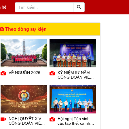
n hệ
Theo dòng sự kiện
VỀ NGUỒN 2026
KỶ NIỆM 97 NĂM
CÔNG ĐOÀN VIỆT
NAM
NGHỊ QUYẾT XIV
Hội nghị Tôn vinh
CÔNG ĐOÀN VIỆT
các tập thể, cá nhân
NAM
tiêu biểu xuất sắc