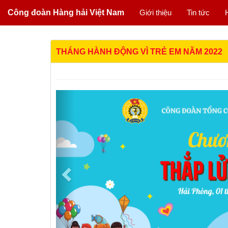
Công đoàn Hàng hải Việt Nam
Giới thiệu
Tin tức
THÁNG HÀNH ĐỘNG VÌ TRẺ EM NĂM 2022
Previous