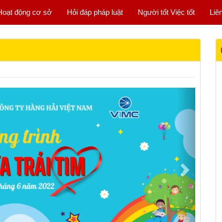
Hoạt động cơ sở
Hỏi đáp pháp luật
Người tốt Việc tốt
Liê
Next