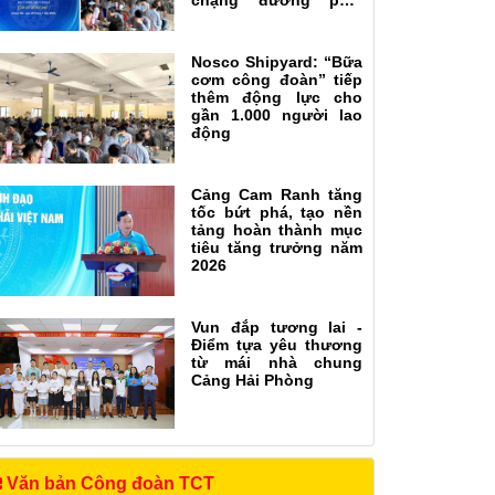
chặng đường phía
trước
Nosco Shipyard: “Bữa
cơm công đoàn” tiếp
thêm động lực cho
gần 1.000 người lao
động
Cảng Cam Ranh tăng
tốc bứt phá, tạo nền
tảng hoàn thành mục
tiêu tăng trưởng năm
2026
Vun đắp tương lai -
Điểm tựa yêu thương
từ mái nhà chung
Cảng Hải Phòng
Văn bản Công đoàn TCT