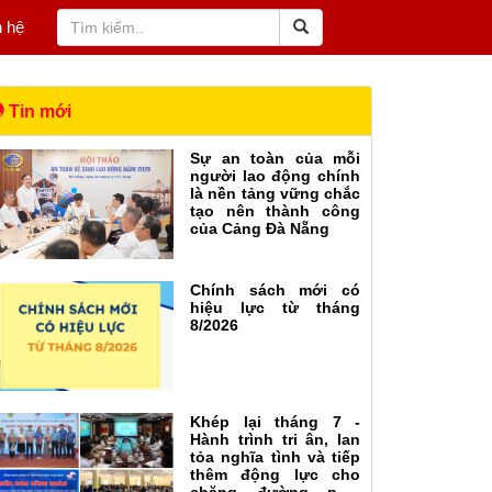
n hệ
Tin mới
Sự an toàn của mỗi
người lao động chính
là nền tảng vững chắc
tạo nên thành công
của Cảng Đà Nẵng
Chính sách mới có
hiệu lực từ tháng
8/2026
Khép lại tháng 7 -
Hành trình tri ân, lan
tỏa nghĩa tình và tiếp
thêm động lực cho