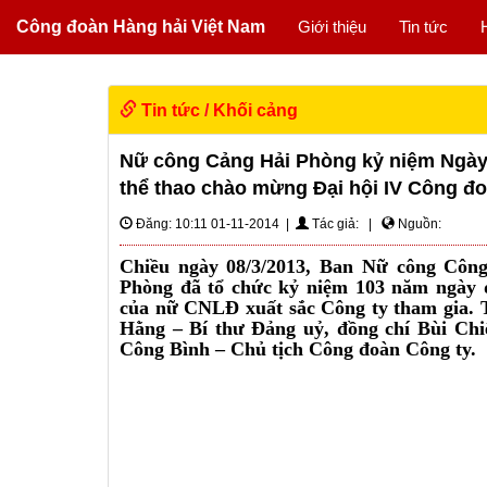
Công đoàn Hàng hải Việt Nam
Giới thiệu
Tin tức
Tin tức
/
Khối cảng
Nữ công Cảng Hải Phòng kỷ niệm Ngày 
thể thao chào mừng Đại hội IV Công đ
Đăng: 10:11 01-11-2014 |
Tác giả: |
Nguồn:
Chiều ngày 08/3/2013, Ban Nữ công Cô
Phòng đã tổ chức kỷ niệm 103 năm ngày qu
của nữ CNLĐ xuất sắc Công ty tham gia. 
Hằng – Bí thư Đảng uỷ, đồng chí Bùi Ch
Công Bình – Chủ tịch Công đoàn Công ty.