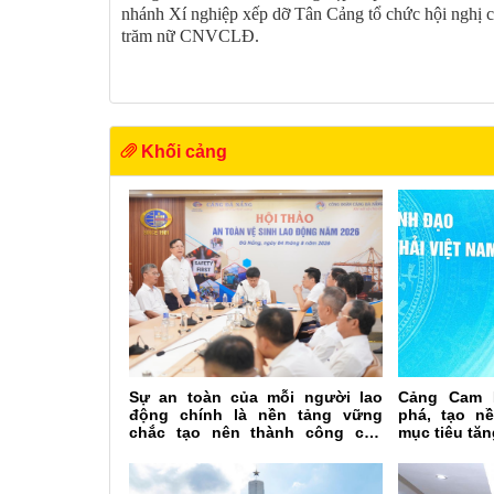
nhánh Xí nghiệp xếp dỡ Tân Cảng tổ chức hội nghị ch
trăm nữ CNVCLĐ.
Khối cảng
Sự an toàn của mỗi người lao
Cảng Cam 
động chính là nền tảng vững
phá, tạo n
chắc tạo nên thành công của
mục tiêu tă
Cảng Đà Nẵng