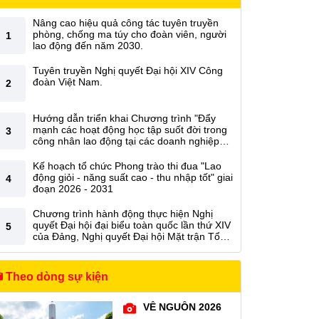
Nâng cao hiệu quả công tác tuyên truyền
phòng, chống ma túy cho đoàn viên, người
1
lao động đến năm 2030.
Tuyên truyền Nghị quyết Đại hội XIV Công
đoàn Việt Nam.
2
Hướng dẫn triển khai Chương trình "Đẩy
mạnh các hoạt động học tập suốt đời trong
3
công nhân lao động tại các doanh nghiệp
đến năm 2030" giai đoạn 2026 - 2030 trong
các cấp Công đoàn Tổng công ty.
Kế hoạch tổ chức Phong trào thi đua "Lao
động giỏi - năng suất cao - thu nhập tốt" giai
4
đoạn 2026 - 2031
Chương trình hành động thực hiện Nghị
quyết Đại hội đại biểu toàn quốc lần thứ XIV
5
của Đảng, Nghị quyết Đại hội Mặt trận Tổ
quốc Việt Nam lần thứ XI, Nghị quyết Đại hội
Công đoàn Việt Nam lần thứ XIV
Theo dòng sự kiện
VỀ NGUỒN 2026