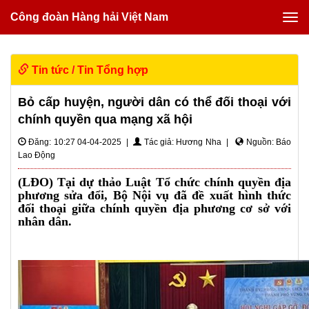
Công đoàn Hàng hải Việt Nam
Tin tức
/
Tin Tổng hợp
Bỏ cấp huyện, người dân có thể đối thoại với
chính quyền qua mạng xã hội
Đăng: 10:27 04-04-2025 |
Tác giả: Hương Nha |
Nguồn: Báo
Lao Động
(LĐO) Tại dự thảo Luật Tổ chức chính quyền địa
phương sửa đổi, Bộ Nội vụ đã đề xuất hình thức
đối thoại giữa chính quyền địa phương cơ sở với
nhân dân.