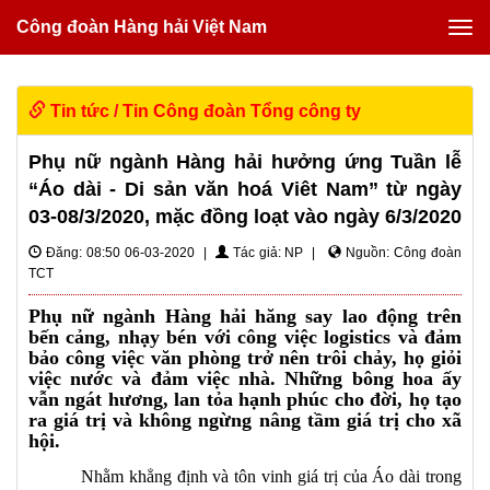
Công đoàn Hàng hải Việt Nam
Tin tức
/
Tin Công đoàn Tổng công ty
Phụ nữ ngành Hàng hải hưởng ứng Tuần lễ
“Áo dài - Di sản văn hoá Viêt Nam” từ ngày
03-08/3/2020, mặc đồng loạt vào ngày 6/3/2020
Đăng: 08:50 06-03-2020 |
Tác giả: NP |
Nguồn: Công đoàn
TCT
Phụ nữ ngành Hàng hải hăng say lao động trên
bến cảng, nhạy bén với công việc logistics và đảm
bảo công việc văn phòng trở nên trôi chảy, họ giỏi
việc nước và đảm việc nhà. Những bông hoa ấy
vẫn ngát hương, lan tỏa hạnh phúc cho đời, họ tạo
ra giá trị và không ngừng nâng tầm giá trị cho xã
hội.
Nhằm khẳng định và tôn vinh giá trị của Áo dài trong