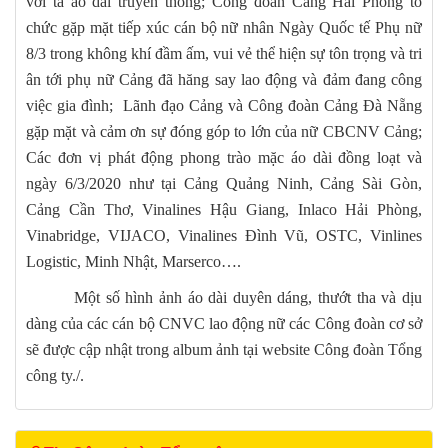
với tà áo dài truyền thống; Công đoàn Cảng Hải Phòng tổ
chức gặp mặt tiếp xúc cán bộ nữ nhân Ngày Quốc tế Phụ nữ
8/3 trong không khí đầm ấm, vui vẻ thể hiện sự tôn trọng và tri
ân tới phụ nữ Cảng đã hăng say lao động và đảm đang công
việc gia đình; Lãnh đạo Cảng và Công đoàn Cảng Đà Nẵng
gặp mặt và cảm ơn sự đóng góp to lớn của nữ CBCNV Cảng;
Các đơn vị phát động phong trào mặc áo dài đồng loạt và
ngày 6/3/2020 như tại Cảng Quảng Ninh, Cảng Sài Gòn,
Cảng Cần Thơ, Vinalines Hậu Giang, Inlaco Hải Phòng,
Vinabridge, VIJACO, Vinalines Đình Vũ, OSTC, Vinlines
Logistic, Minh Nhật, Marserco….
Một số hình ảnh áo dài duyên dáng, thướt tha và dịu
dàng của các cán bộ CNVC lao động nữ các Công đoàn cơ sở
sẽ được cập nhật trong album ảnh tại website Công đoàn Tổng
công ty./.