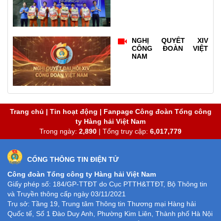
NGHỊ QUYẾT XIV
CÔNG ĐOÀN VIỆT
NAM
Trang chủ
|
Tin hoạt động
|
Fanpage Công đoàn Tổng công
ty Hàng hải Việt Nam
Trong ngày:
2,890
| Tổng truy cập:
6,017,779
CỔNG THÔNG TIN ĐIỆN TỬ
Công đoàn Tổng công ty Hàng hải Việt Nam
Giấy phép số: 184/GP-TTĐT do Cục PTTH&TTĐT, Bộ Thông tin
và Truyền thông cấp ngày 03/11/2021
Trụ sở: Tầng 19, Trung tâm Thông tin Thương mại Hàng hải
Quốc tế, Số 1 Đào Duy Anh, Phường Kim Liên, Thành phố Hà Nội